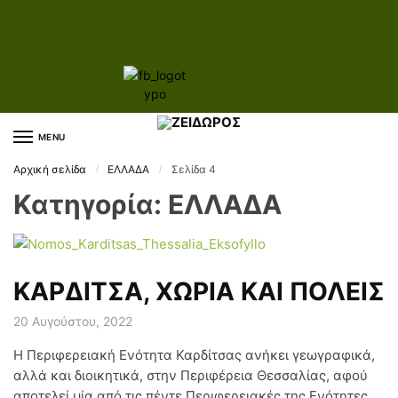
Skip to navigation
Skip to content
MENU
Αρχική σελίδα
ΕΛΛΑΔΑ
Σελίδα 4
/
/
Κατηγορία:
ΕΛΛΑΔΑ
ΚΑΡΔΙΤΣΑ, ΧΩΡΙΑ ΚΑΙ ΠΟΛΕΙΣ
20 Αυγούστου, 2022
Η Περιφερειακή Ενότητα Καρδίτσας ανήκει γεωγραφικά,
αλλά και διοικητικά, στην Περιφέρεια Θεσσαλίας, αφού
αποτελεί μία από τις πέντε Περιφερειακές της Ενότητες.