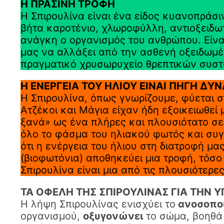
Η ΠΡΑΣΙΝΗ ΤΡΟΦΗ
Η Σπιρουλίνα είναι ένα είδος κυανοπράσι
βήτα καροτένιο, χλωροφύλλη, αντιοξειδωτ
ανάγκη ο οργανισμός του ανθρώπου. Είνα
μας να αλλάξει από την ασθενή οξειδωμέ
πραγματικό χρυσωρυχείο θρεπτικών συστ
Η ΕΝΕΡΓΕΙΑ ΤΟΥ ΗΛΙΟΥ ΕΙΝΑΙ ΠΗΓΗ ΔΥ
Η Σπιρουλίνα, όπως γνωρίζουμε, φύεται στ
Ατζέκοι και Μάγια είχαν ήδη εξοικειωθεί
ξανά» ως ένα πλήρες και πλουσιότατο σε
όλο το φάσμα του ηλιακού φωτός και συγ
ότι η ενέργεια του ήλιου στη διατροφή μα
(βιοφωτόνια) αποθηκεύει μια τροφή, τόσο 
Σπιρουλίνα είναι μια από τις πλουσιότερε
ΤΑ ΟΦΕΛΗ ΤΗΣ ΣΠΙΡΟΥΛΙΝΑΣ ΓΙΑ ΤΗΝ Υ
Η λήψη Σπιρουλίνας ενισχύει το
ανοσοποι
οργανισμού,
οξυγονώνει
το σώμα, βοηθά