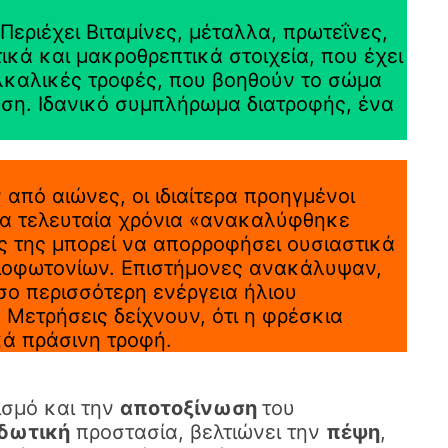
εριέχει Βιταμίνες, μέταλλα, πρωτεΐνες,
ικά και μακροθρεπτικά στοιχεία, που έχει
αλκαλικές τροφές, που βοηθούν το σώμα
αση. Ιδανικό συμπλήρωμα διατροφής, ένα
 από αιώνες, οι ιδιαίτερα προηγμένοι
. Τα τελευταία χρόνια «ανακαλύφθηκε
ς της μπορεί να απορροφήσει ουσιαστικά
βιοφωτονίων. Επιστήμονες ανακάλυψαν,
Όσο περισσότερη ενέργεια ήλιου
 Μετρήσεις δείχνουν, ότι η φρέσκια
κά πράσινη τροφή.
ισμό και την
αποτοξίνωση
του
ιδωτική
προστασία, βελτιώνει την
πέψη
,