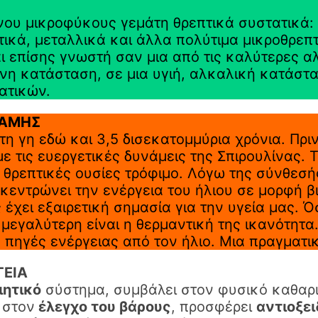
νου μικροφύκους γεμάτη θρεπτικά συστατικά: Π
ικά, μεταλλικά και άλλα πολύτιμα μικροθρεπτ
ι επίσης γνωστή σαν μια από τις καλύτερες 
νη κατάσταση, σε μια υγιή, αλκαλική κατάστ
ατικών.
ΝΑΜΗΣ
η γη εδώ και 3,5 δισεκατομμύρια χρόνια. Πριν
 με τις ευεργετικές δυνάμεις της Σπιρουλίνας
 θρεπτικές ουσίες τρόφιμο. Λόγω της σύνθεσή
κεντρώνει την ενέργεια του ήλιου σε μορφή 
ς έχει εξαιρετική σημασία για την υγεία μας. 
μεγαλύτερη είναι η θερμαντική της ικανότητα.
ς πηγές ενέργειας από τον ήλιο. Μια πραγματι
ΓΕΙΑ
ητικό
σύστημα, συμβάλει στον φυσικό καθαρ
 στον
έλεγχο του βάρους
, προσφέρει
αντιοξε