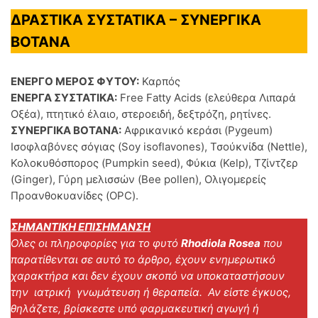
ΔΡΑΣΤΙΚΑ ΣΥΣΤΑΤΙΚΑ – ΣΥΝΕΡΓΙΚΑ
ΒΟΤΑΝΑ
ΕΝΕΡΓΟ ΜΕΡΟΣ ΦΥΤΟΥ:
Καρπός
ΕΝΕΡΓΑ ΣΥΣΤΑΤΙΚΑ:
Free Fatty Acids (ελεύθερα Λιπαρά
Οξέα), πτητικό έλαιο, στεροειδή, δεξτρόζη, ρητίνες.
ΣΥΝΕΡΓΙΚΑ ΒΟΤΑΝΑ:
Αφρικανικό κεράσι (Pygeum)
Ισοφλαβόνες σόγιας (Soy isoflavones), Τσούκνίδα (Nettle),
Κολοκυθόσπορος (Pumpkin seed), Φύκια (Kelp), Τζίντζερ
(Ginger), Γύρη μελισσών (Bee pollen), Ολιγομερείς
Προανθοκυανίδες (OPC).
ΣΗΜΑΝΤΙΚΗ ΕΠΙΣΗΜΑΝΣΗ
Ολες οι πληροφορίες για το φυτό
Rhodiola Rosea
που
παρατίθενται σε αυτό το άρθρο, έχουν ενημερωτικό
χαρακτήρα και δεν έχουν σκοπό να υποκαταστήσουν
την ιατρική γνωμάτευση ή θεραπεία. Αν είστε έγκυος,
θηλάζετε, βρίσκεστε υπό φαρμακευτική αγωγή ή