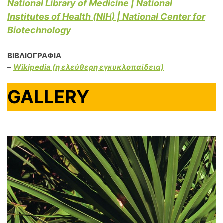
National Library of Medicine | National
Institutes of Health (ΝΙΗ) | National Center for
Biotechnology
ΒΙΒΛΙΟΓΡΑΦΙΑ
–
Wikipedia (η ελεύθερη εγκυκλοπαίδεια)
GALLERY