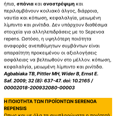
ήπια,
σπάνια
και
αναστρέψιμη
και
περιλαμβάνουν κοιλιακό άλγος, διάρροια,
ναυτία και κόπωση, κεφαλαλγία, μειωμένη
λίμπιντο και ρινίτιδα. Δεν υπάρχουν διαθέσιμα
στοιχεία για αλληλεπιδράσεις με το Sερενοα
repens. Ωστόσο, η υψηλότερη ποιότητα
αναφοράς ανεπιθύμητων συμβάντων είναι
απαραίτητη προκειμένου οι αξιολογήσεις
ασφάλειας να βελτιωθούν στο μέλλον. κόπωση,
κεφαλαλγία, μειωμένη λίμπιντο και ρινίτιδα.
Agbabiaka TB, Pittler MH, Wider B, Ernst E.
Saf. 2009; 32 (8): 637-47. doi: 10.2165 /
00002018-200932080-00003
Η ΠΟΙΟΤΗΤΑ ΤΩΝ ΠΡΟΪΟΝΤΩΝ SERENOA
REPENSIS
Οπως και με όλα τα συμπληρώματα η ποιότητά