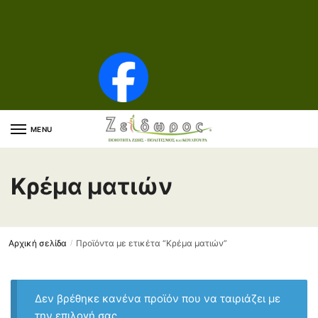
Skip to navigation
Skip to content
MENU
Κρέμα ματιών
Αρχική σελίδα
Προϊόντα με ετικέτα “Κρέμα ματιών”
/
Δεν βρέθηκε κανένα προϊόν που να ταιριάζει με
την επιλογή σας.