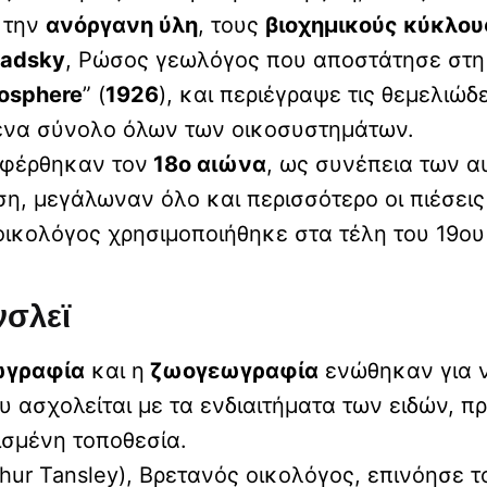
, την
ανόργανη ύλη
, τους
βιοχημικούς κύκλου
nadsky
, Ρώσος γεωλόγος που αποστάτησε στη
iosphere
” (
1926
), και περιέγραψε τις θεμελιώ
 ένα σύνολο όλων των οικοσυστημάτων.
αφέρθηκαν τον
18ο αιώνα
, ως συνέπεια των 
ση, μεγάλωναν όλο και περισσότερο οι πιέσεις
οικολόγος χρησιμοποιήθηκε στα τέλη του 19ου
νσλεϊ
ωγραφία
και η
ζωογεωγραφία
ενώθηκαν για ν
ου ασχολείται με τα ενδιαιτήματα των ειδών, 
ισμένη τοποθεσία.
hur Tansley), Βρετανός οικολόγος, επινόησε 