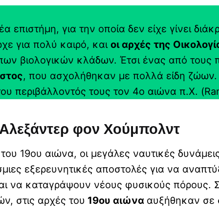
α επιστήμη, για την οποία δεν είχε γίνει διάκ
χε για πολύ καιρό, και
οι αρχές της Οικολογί
ων βιολογικών κλάδων. Έτσι ένας από τους 
στος
, που ασχολήθηκαν με πολλά είδη ζώων
υ περιβάλλοντός τους τον 4ο αιώνα π.Χ. (Ram
 Αλεξάντερ φον Χούμπολντ
 του 19ου αιώνα, οι μεγάλες ναυτικές δυνάμει
ιες εξερευνητικές αποστολές για να αναπτύ
αι να καταγράψουν νέους φυσικούς πόρους. Σ
ών, στις αρχές του
19ου αιώνα
αυξήθηκαν σε 