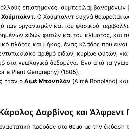
πολλούς επιστήμονες, συμπεριλαμβανομένων
 Χούμπολντ
. Ο Χούμπολντ συχνά θεωρείται ω
ξύ των οργανισμών και του φυσικού περιβάλλο
ημένων ειδών φυτών και του κλίματος, και π
κό πλάτος και μήκος, ένας κλάδος που είνα
εντυπωσιακό αριθμό ειδών, κυρίως φυτών, για
ό στα γεωλογικά δεδομένα. Ένα από τα γνωσ
or a Plant Geography) (1805).
ς ήταν ο
Αιμέ Μπονπλάν
(Aimé Bonpland) και
: Κάρολος Δαρβίνος και Άλφρεντ
παναστατική πρόοδος στο θέμα με την έκδοση 