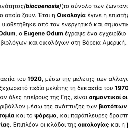
ινότητας
(
biocoenosis
)
(το σύνολο των ζωνταν
ο οποίο ζουν. Έτσι η
Οικολογία
έγινε η επιστ
 υιοθετήθηκε από τον ενεργητικό και σημαντι
Odum
, ο
Eugene Odum
έγραψε ένα εγχειρίδιο
 βιολόγων και οικολόγων στη Βόρεια Αμερική.
αετία του
1920
, μέσω της μελέτης των αλλαγ
 ξεχωριστό πεδίο μελέτης τη δεκαετία του
197
αν όλες ηπείρους της Γης, είναι
σημαντικοί ο
εριβάλλον μέσω της ανάπτυξης των
βιοτόπων
τομία
και το
ψάρεμα
, και παράπλευρες δραστ
νίας
. Επιπλέον οι κλάδοι της
οικολογίας
και η