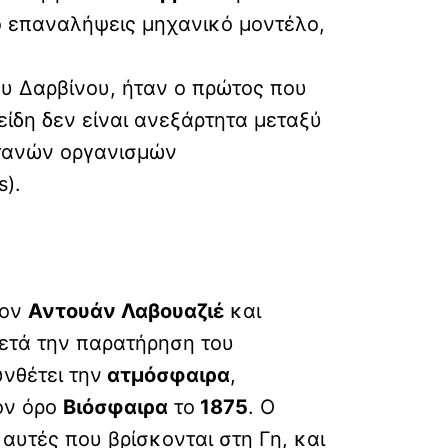
ο επαναλήψεις μηχανικό μοντέλο,
ου Δαρβίνου, ήταν ο πρώτος που
είδη δεν είναι ανεξάρτητα μεταξύ
ντανών οργανισμών
s).
τον
Αντουάν Λαβουαζιέ
και
Μετά την παρατήρηση του
νθέτει την
ατμόσφαιρα
,
ον όρο
Βιόσφαιρα
το
1875
. Ο
αυτές που βρίσκονται στη Γη, και