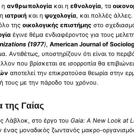
ς η
ανθρωπολογία
και η
εθνολογία
, τα
οικονο
 η
ιατρική
και η
ψυχολογία
, και πολλές άλλες
όλο της
οικολογικής επιστήμης
στο σχεδιασμό
ογία
έγινε θέμα ενδιαφέροντος για τους μελετ
nizations (1977
)
,
American Journal of Sociolo
. Αντιθέτως, υποστηρίζουν ότι είναι το περι
λλον που βρίσκεται σε ισορροπία θα επιβιώνε
μών
αποτελεί την επικρατούσα θεωρία στην ερμ
ή τους με την πάροδο του χρόνου.
α της Γαίας
μς Λάβλοκ, στο έργο του
Gaia: A New Look at L
σαν ένας μοναδικός ζωντανός μακρο-οργανισμό