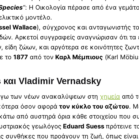
 Species
“
: Η Οικολογία πέρασε από ένα γεμάτ
ελικτικό μοντέλο.
ssel Wallace
), σύγχρονος και ανταγωνιστής τ
ιδών. Αρκετοί συγγραφείς αναγνώρισαν ότι τα 
ν, είδη ζώων, και αργότερα σε κοινότητες ζω
κε το
1877
από τον
Καρλ Μέμπιους
(Karl Möbiu
και Vladimir Vernadsky
 λόγω των νέων ανακαλύψεων στη
χημεία
από 
ικότερα όσον αφορά
τον κύκλο του αζώτου
. 
κάτω από αυστηρά όρια κάθε στοιχείου που συ
Αυστριακός γεωλόγος
Eduard Suess
πρότεινε τ
ις συνθήκες που προάγουν τη ζωή, όπως είναι 