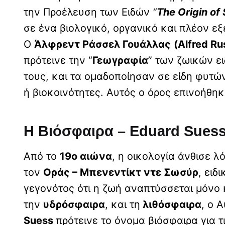
την Προέλευση των Ειδών
“
The Origin of
σε ένα βιολογικό, οργανικό και πλέον εξ
Ο
Άλφρεντ Ράσσελ Γουάλλας
(Alfred Ru
πρότεινε την “
Γεωγραφία
” των ζωικών ε
τους, και τα ομαδοποίησαν σε είδη φυτώ
ή βιοκοινότητες. Αυτός ο όρος επινοήθη
Η Βιόσφαιρα – Eduard Suess 
Από το
19ο αιώνα
, η οικολογία άνθισε
τον
Οράς – Μπενεντίκτ ντε Σωσύρ
, ειδ
γεγονότος ότι η ζωή αναπτύσσεται μόνο 
την
υδρόσφαιρα
, και τη
λιθόσφαιρα
, ο 
Suess
πρότεινε το όνομα βιόσφαιρα για τ