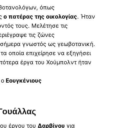
 βοτανολόγων, όπως
ς
ο πατέρας της οικολογίας
. Ήταν
ντός τους. Μελέτησε τις
εριέγραψε τις ζώνες
ι σήμερα γνωστός ως γεωβοτανική.
 τα οποία επιχείρησε να εξηγήσει
τότερα έργα του Χούμπολντ ήταν
 ο
Εουγκένιους
 Γουάλλας
του έργου του
Δαρβίνου
για