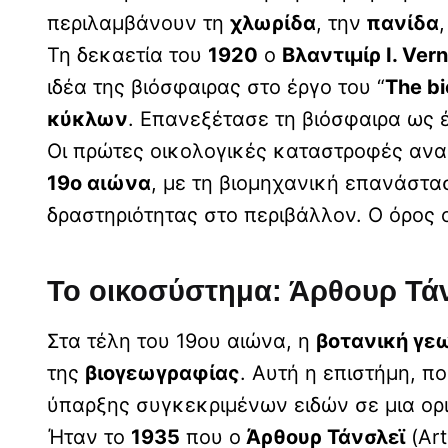
περιλαμβάνουν τη
χλωρίδα
, την
πανίδα
Τη δεκαετία του
1920
ο
Βλαντιμίρ I. Ver
ιδέα της βιόσφαιρας στο έργο του “
The b
κύκλων
. Επανεξέτασε τη βιόσφαιρα ως
Οι πρώτες οικολογικές καταστροφές αν
19ο αιώνα
, με τη βιομηχανική επανάστα
δραστηριότητας στο περιβάλλον. Ο όρος 
Το οικοσύστημα: Άρθουρ Τά
Στα τέλη του 19ου αιώνα, η
βοτανική γε
της
βιογεωγραφίας
. Αυτή η επιστήμη, π
ύπαρξης συγκεκριμένων ειδών σε μια ορ
Ήταν το
1935
που ο
Άρθουρ Τάνσλεϊ
(Art