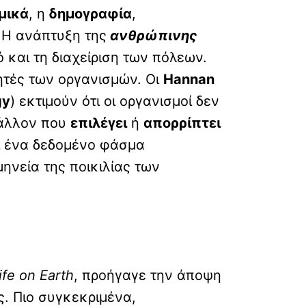
μικά
, η
δημογραφία
,
. Η ανάπτυξη της
ανθρώπινης
 και τη διαχείριση των πόλεων.
ητές των οργανισμών. Οι
Hannan
gy
) εκτιμούν ότι οι οργανισμοί δεν
βάλλον που
επιλέγει
ή
απορρίπτει
ι ένα δεδομένο φάσμα
ηνεία της ποικιλίας των
ife on Earth
, προήγαγε την άποψη
ς. Πιο συγκεκριμένα,