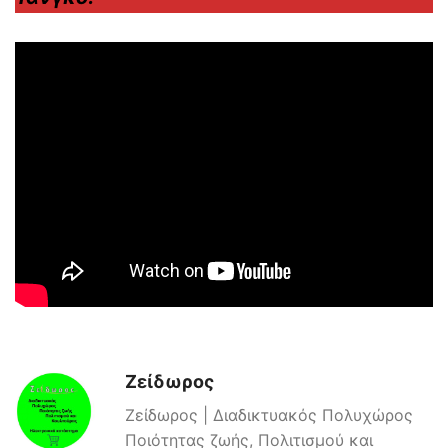
Ζείδωρος
Ζείδωρος | Διαδικτυακός Πολυχώρος
Ποιότητας ζωής, Πολιτισμού και