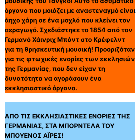
μουσικής του Τανγκό! Αυτό το ασθματικό
όργανο που μοιάζει με αναστεναγμό είναι
άηχο χάρη σε ένα μοχλό που κλείνει τον
αεραγωγό. Σχεδιάστηκε το 1854 από τον
Γερμανό Χάινριχ Μπάντ στο Κρέφελντ
για τη θρησκευτική μουσική! Προοριζόταν
για τις φτωχικές ενορίες των εκκλησιών
της Γερμανίας, που δεν είχαν τη
δυνατότητα να αγοράσουν ένα
εκκλησιαστικό όργανο.
ΑΠΟ ΤΙΣ ΕΚΚΛΗΣΙΑΣΤΙΚΕΣ ΕΝΟΡΙΕΣ ΤΗΣ
ΓΕΡΜΑΝΙΑΣ, ΣΤΑ ΜΠΟΡΝΤΕΛΑ ΤΟΥ
ΜΠΟΥΕΝΟΣ ΑΪΡΕΣ!