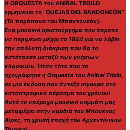
Η ORQUESTA του ANÍBAL TROILO
ερμηνεύει το “QUEJAS DEL BANDONEÓN”
(Τα παράπονα του Μπαντονεόν).
Ενα μουσικό αριστούργημα που έπρεπε
να περιμένει μέχρι το 1944 για να λάβει
την απόλυτη διάκριση που θα το
κατέτασσε μεταξύ των γνήσιων
κλασικών. Ήταν τότε που το
ηχογράφησε η Orquesta του Aníbal Troilo,
σε μια έκδοση που άντεξε σίγουρα στο
κ
αταστροφικό πέρασμα του χρόνου!
Αυτό το υπέροχο μουσικό κομμάτι μας
μεταφέρει στην καρδιά του Μπουένος
Αϊρες, τη χρυσή εποχή του Αργεντίνικου
Τάνγκο!