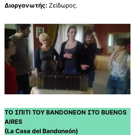
Διοργανωτής:
Ζείδωρος.
TΟ ΣΠΙΤΙ ΤΟΥ BANDONEON ΣΤΟ BUENOS
AIRES
(La Casa del Bandoneón)